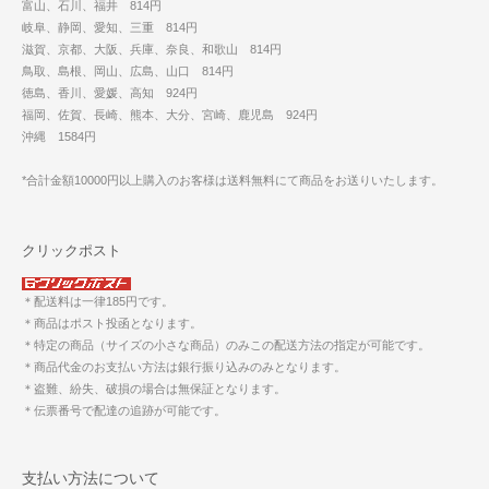
富山、石川、福井 814円
岐阜、静岡、愛知、三重 814円
滋賀、京都、大阪、兵庫、奈良、和歌山 814円
鳥取、島根、岡山、広島、山口 814円
徳島、香川、愛媛、高知 924円
福岡、佐賀、長崎、熊本、大分、宮崎、鹿児島 924円
沖縄 1584円
*合計金額10000円以上購入のお客様は送料無料にて商品をお送りいたします。
クリックポスト
＊配送料は一律185円です。
＊商品はポスト投函となります。
＊特定の商品（サイズの小さな商品）のみこの配送方法の指定が可能です。
＊商品代金のお支払い方法は銀行振り込みのみとなります。
＊盗難、紛失、破損の場合は無保証となります。
＊伝票番号で配達の追跡が可能です。
支払い方法について