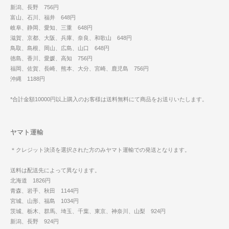
新潟、長野 756円
富山、石川、福井 648円
岐阜、静岡、愛知、三重 648円
滋賀、京都、大阪、兵庫、奈良、和歌山 648円
鳥取、島根、岡山、広島、山口 648円
徳島、香川、愛媛、高知 756円
福岡、佐賀、長崎、熊本、大分、宮崎、鹿児島 756円
沖縄 1188円
*合計金額10000円以上購入のお客様は送料無料にて商品をお送りいたします。
ヤマト運輸
＊クレジット決済を選択された方のみヤマト運輸での発送となります。
送料は配送先によって異なります。
北海道 1826円
青森、岩手、秋田 1144円
宮城、山形、福島 1034円
茨城、栃木、群馬、埼玉、千葉、東京、神奈川、山梨 924円
新潟、長野 924円