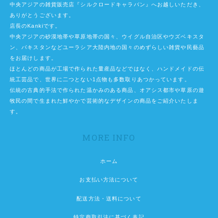
中央アジアの雑貨販売店『シルクロードキャラバン』へお越しいただき、
ありがとうございます。
店長のKankiです。
中央アジアの砂漠地帯や草原地帯の国々、ウイグル自治区やウズベキスタ
ン、パキスタンなどユーラシア大陸内地の国々のめずらしい雑貨や民藝品
をお届けします。
ほとんどの商品が工場で作られた量産品などではなく、ハンドメイドの伝
統工芸品で、世界に二つとない1点物も多数取りあつかっています。
伝統の古典的手法で作られた温かみのある商品、オアシス都市や草原の遊
牧民の間で生まれた鮮やかで芸術的なデザインの商品をご紹介いたしま
す。
MORE INFO
ホーム
お支払い方法について
配送方法・送料について
特定商取引法に基づく表記