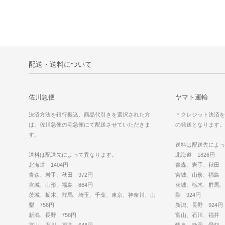
配送・送料について
佐川急便
ヤマト運輸
決済方法を銀行振込、商品代引きを選択された方
＊クレジット決済を
は、佐川急便の宅急便にて配送させていただきま
の発送となります。
す。
送料は配送先によっ
送料は配送先によって異なります。
北海道 1826円
北海道 1404円
青森、岩手、秋田 1
青森、岩手、秋田 972円
宮城、山形、福島 1
宮城、山形、福島 864円
茨城、栃木、群馬、
茨城、栃木、群馬、埼玉、千葉、東京、神奈川、山
梨 924円
梨 756円
新潟、長野 924円
新潟、長野 756円
富山、石川、福井 8
富山、石川、福井 648円
岐阜、静岡、愛知、