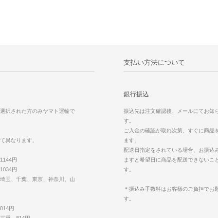
支払い方法について
銀行振込
選択された方のみヤマト運輸で
振込先は注文確認後、メールにてお知
す。
ご入金の確認が取れ次第、すぐに商品
て異なります。
ます。
配送日指定をされている場合、お振込
144円
ますと希望日に商品を配送できないこ
034円
す。
埼玉、千葉、東京、神奈川、山
＊振込み手数料はお客様のご負担でお
す。
14円
三重 814円