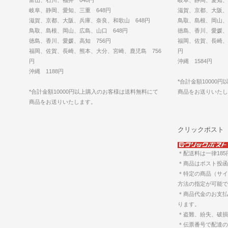
岐阜、静岡、愛知、三重 648円
滋賀、京都、大阪、
滋賀、京都、大阪、兵庫、奈良、和歌山 648円
鳥取、島根、岡山、
鳥取、島根、岡山、広島、山口 648円
徳島、香川、愛媛、
徳島、香川、愛媛、高知 756円
福岡、佐賀、長崎、
福岡、佐賀、長崎、熊本、大分、宮崎、鹿児島 756
円
円
沖縄 1584円
沖縄 1188円
*合計金額10000
*合計金額10000円以上購入のお客様は送料無料にて
商品をお送りいた
商品をお送りいたします。
クリックポスト
＊配送料は一律18
＊商品はポスト投函
＊特定の商品（サイ
方法の指定が可能で
＊商品代金のお支払
ります。
＊盗難、紛失、破損
＊伝票番号で配達