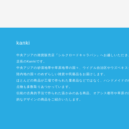
kanki
中央アジアの雑貨販売店『シルクロードキャラバン』へお越しいただき
店長のKankiです。
中央アジアの砂漠地帯や草原地帯の国々、ウイグル自治区やウズベキス
陸内地の国々のめずらしい雑貨や民藝品をお届けします。
ほとんどの商品が工場で作られた量産品などではなく、ハンドメイドの
点物も多数取りあつかっています。
伝統の古典的手法で作られた温かみのある商品、オアシス都市や草原の
的なデザインの商品をご紹介いたします。