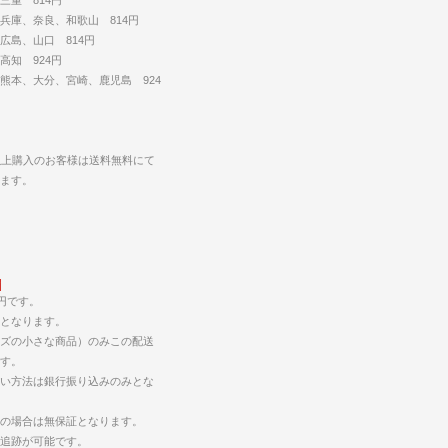
兵庫、奈良、和歌山 814円
広島、山口 814円
高知 924円
熊本、大分、宮崎、鹿児島 924
円以上購入のお客様は送料無料にて
します。
5円です。
となります。
ズの小さな商品）のみこの配送
す。
い方法は銀行振り込みのみとな
の場合は無保証となります。
の追跡が可能です。