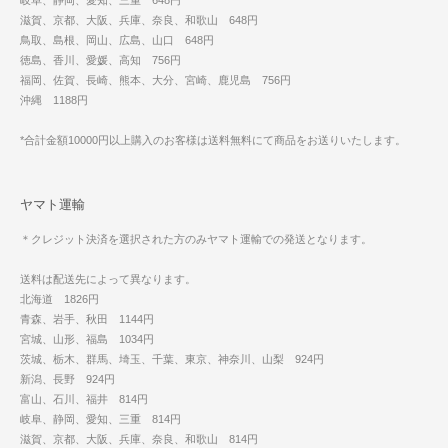
岐阜、静岡、愛知、三重 648円
滋賀、京都、大阪、兵庫、奈良、和歌山 648円
鳥取、島根、岡山、広島、山口 648円
徳島、香川、愛媛、高知 756円
福岡、佐賀、長崎、熊本、大分、宮崎、鹿児島 756円
沖縄 1188円
*合計金額10000円以上購入のお客様は送料無料にて商品をお送りいたします。
ヤマト運輸
＊クレジット決済を選択された方のみヤマト運輸での発送となります。
送料は配送先によって異なります。
北海道 1826円
青森、岩手、秋田 1144円
宮城、山形、福島 1034円
茨城、栃木、群馬、埼玉、千葉、東京、神奈川、山梨 924円
新潟、長野 924円
富山、石川、福井 814円
岐阜、静岡、愛知、三重 814円
滋賀、京都、大阪、兵庫、奈良、和歌山 814円