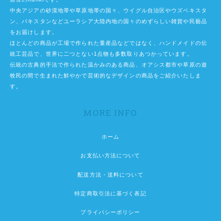
中央アジアの砂漠地帯や草原地帯の国々、ウイグル自治区やウズベキスタ
ン、パキスタンなどユーラシア大陸内地の国々のめずらしい雑貨や民藝品
をお届けします。
ほとんどの商品が工場で作られた量産品などではなく、ハンドメイドの伝
統工芸品で、世界に二つとない1点物も多数取りあつかっています。
伝統の古典的手法で作られた温かみのある商品、オアシス都市や草原の遊
牧民の間で生まれた鮮やかで芸術的なデザインの商品をご紹介いたしま
す。
MORE INFO
ホーム
お支払い方法について
配送方法・送料について
特定商取引法に基づく表記
プライバシーポリシー