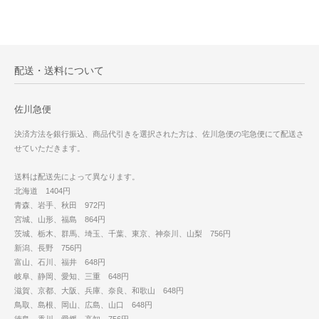
配送・送料について
佐川急便
決済方法を銀行振込、商品代引きを選択された方は、佐川急便の宅急便にて配送さ
せていただきます。
送料は配送先によって異なります。
北海道 1404円
青森、岩手、秋田 972円
宮城、山形、福島 864円
茨城、栃木、群馬、埼玉、千葉、東京、神奈川、山梨 756円
新潟、長野 756円
富山、石川、福井 648円
岐阜、静岡、愛知、三重 648円
滋賀、京都、大阪、兵庫、奈良、和歌山 648円
鳥取、島根、岡山、広島、山口 648円