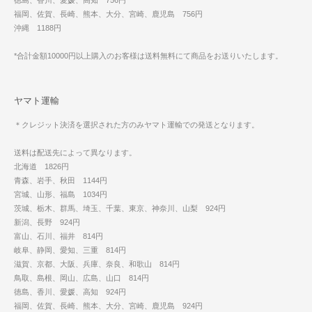
徳島、香川、愛媛、高知 756円
福岡、佐賀、長崎、熊本、大分、宮崎、鹿児島 756円
沖縄 1188円
*合計金額10000円以上購入のお客様は送料無料にて商品をお送りいたします。
ヤマト運輸
＊クレジット決済を選択された方のみヤマト運輸での発送となります。
送料は配送先によって異なります。
北海道 1826円
青森、岩手、秋田 1144円
宮城、山形、福島 1034円
茨城、栃木、群馬、埼玉、千葉、東京、神奈川、山梨 924円
新潟、長野 924円
富山、石川、福井 814円
岐阜、静岡、愛知、三重 814円
滋賀、京都、大阪、兵庫、奈良、和歌山 814円
鳥取、島根、岡山、広島、山口 814円
徳島、香川、愛媛、高知 924円
福岡、佐賀、長崎、熊本、大分、宮崎、鹿児島 924円