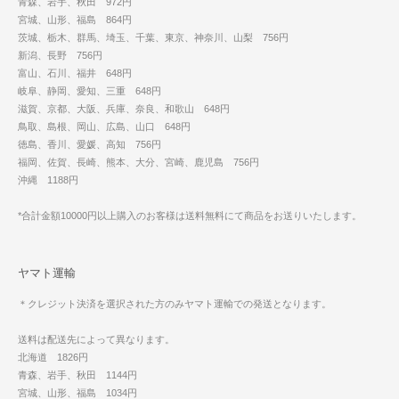
青森、岩手、秋田 972円
宮城、山形、福島 864円
茨城、栃木、群馬、埼玉、千葉、東京、神奈川、山梨 756円
新潟、長野 756円
富山、石川、福井 648円
岐阜、静岡、愛知、三重 648円
滋賀、京都、大阪、兵庫、奈良、和歌山 648円
鳥取、島根、岡山、広島、山口 648円
徳島、香川、愛媛、高知 756円
福岡、佐賀、長崎、熊本、大分、宮崎、鹿児島 756円
沖縄 1188円
*合計金額10000円以上購入のお客様は送料無料にて商品をお送りいたします。
ヤマト運輸
＊クレジット決済を選択された方のみヤマト運輸での発送となります。
送料は配送先によって異なります。
北海道 1826円
青森、岩手、秋田 1144円
宮城、山形、福島 1034円