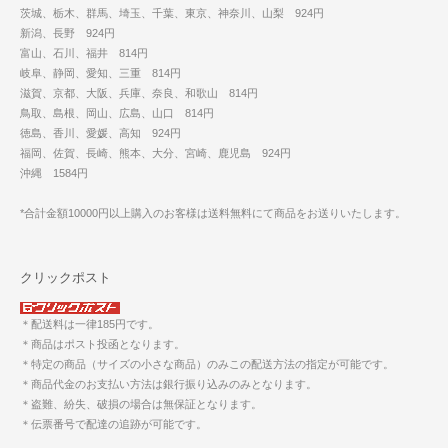
茨城、栃木、群馬、埼玉、千葉、東京、神奈川、山梨 924円
新潟、長野 924円
富山、石川、福井 814円
岐阜、静岡、愛知、三重 814円
滋賀、京都、大阪、兵庫、奈良、和歌山 814円
鳥取、島根、岡山、広島、山口 814円
徳島、香川、愛媛、高知 924円
福岡、佐賀、長崎、熊本、大分、宮崎、鹿児島 924円
沖縄 1584円
*合計金額10000円以上購入のお客様は送料無料にて商品をお送りいたします。
クリックポスト
＊配送料は一律185円です。
＊商品はポスト投函となります。
＊特定の商品（サイズの小さな商品）のみこの配送方法の指定が可能です。
＊商品代金のお支払い方法は銀行振り込みのみとなります。
＊盗難、紛失、破損の場合は無保証となります。
＊伝票番号で配達の追跡が可能です。