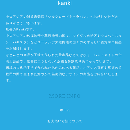
kanki
中央アジアの雑貨販売店『シルクロードキャラバン』へお越しいただき、
ありがとうございます。
店長のKankiです。
中央アジアの砂漠地帯や草原地帯の国々、ウイグル自治区やウズベキスタ
ン、パキスタンなどユーラシア大陸内地の国々のめずらしい雑貨や民藝品
をお届けします。
ほとんどの商品が工場で作られた量産品などではなく、ハンドメイドの伝
統工芸品で、世界に二つとない1点物も多数取りあつかっています。
伝統の古典的手法で作られた温かみのある商品、オアシス都市や草原の遊
牧民の間で生まれた鮮やかで芸術的なデザインの商品をご紹介いたしま
す。
MORE INFO
ホーム
お支払い方法について