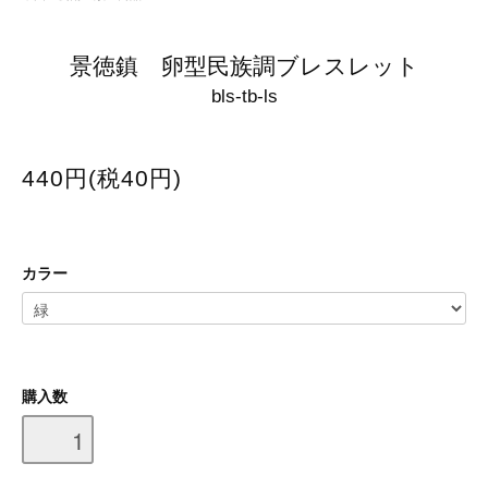
景徳鎮 卵型民族調ブレスレット
bls-tb-ls
440円(税40円)
カラー
購入数