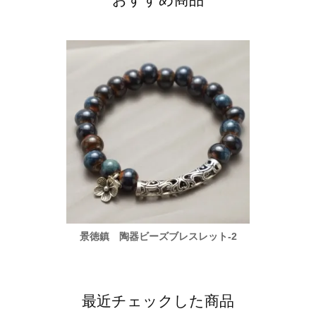
ト-2
景徳鎮 陶器ビーズブレスレット-2
景徳
最近チェックした商品