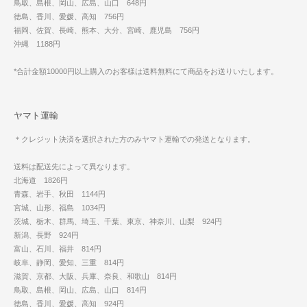
鳥取、島根、岡山、広島、山口 648円
徳島、香川、愛媛、高知 756円
福岡、佐賀、長崎、熊本、大分、宮崎、鹿児島 756円
沖縄 1188円
*合計金額10000円以上購入のお客様は送料無料にて商品をお送りいたします。
ヤマト運輸
＊クレジット決済を選択された方のみヤマト運輸での発送となります。
送料は配送先によって異なります。
北海道 1826円
青森、岩手、秋田 1144円
宮城、山形、福島 1034円
茨城、栃木、群馬、埼玉、千葉、東京、神奈川、山梨 924円
新潟、長野 924円
富山、石川、福井 814円
岐阜、静岡、愛知、三重 814円
滋賀、京都、大阪、兵庫、奈良、和歌山 814円
鳥取、島根、岡山、広島、山口 814円
徳島、香川、愛媛、高知 924円