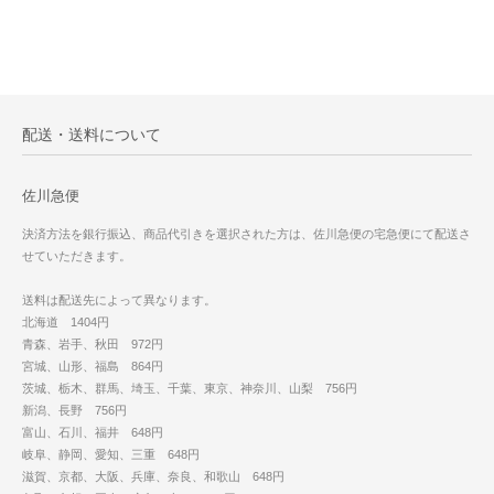
配送・送料について
佐川急便
決済方法を銀行振込、商品代引きを選択された方は、佐川急便の宅急便にて配送さ
せていただきます。
送料は配送先によって異なります。
北海道 1404円
青森、岩手、秋田 972円
宮城、山形、福島 864円
茨城、栃木、群馬、埼玉、千葉、東京、神奈川、山梨 756円
新潟、長野 756円
富山、石川、福井 648円
岐阜、静岡、愛知、三重 648円
滋賀、京都、大阪、兵庫、奈良、和歌山 648円