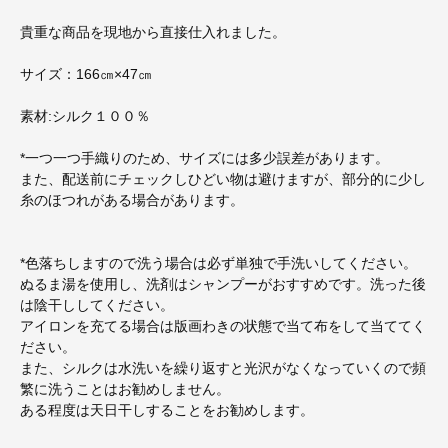
貴重な商品を現地から直接仕入れました。
サイズ：166㎝×47㎝
素材:シルク１００％
*一つ一つ手織りのため、サイズには多少誤差があります。
また、配送前にチェックしひどい物は避けますが、部分的に少し
糸のほつれがある場合があります。
*色落ちしますので洗う場合は必ず単独で手洗いしてください。
ぬるま湯を使用し、洗剤はシャンプーがおすすめです。洗った後
は陰干ししてください。
アイロンを充てる場合は版画わきの状態で当て布をして当ててく
ださい。
また、シルクは水洗いを繰り返すと光沢がなくなっていくので頻
繁に洗うことはお勧めしません。
ある程度は天日干しすることをお勧めします。