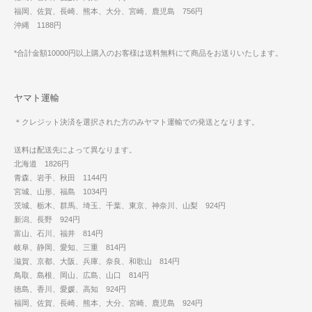
福岡、佐賀、長崎、熊本、大分、宮崎、鹿児島 756円
沖縄 1188円
*合計金額10000円以上購入のお客様は送料無料にて商品をお送りいたします。
ヤマト運輸
＊クレジット決済を選択された方のみヤマト運輸での発送となります。
送料は配送先によって異なります。
北海道 1826円
青森、岩手、秋田 1144円
宮城、山形、福島 1034円
茨城、栃木、群馬、埼玉、千葉、東京、神奈川、山梨 924円
新潟、長野 924円
富山、石川、福井 814円
岐阜、静岡、愛知、三重 814円
滋賀、京都、大阪、兵庫、奈良、和歌山 814円
鳥取、島根、岡山、広島、山口 814円
徳島、香川、愛媛、高知 924円
福岡、佐賀、長崎、熊本、大分、宮崎、鹿児島 924円