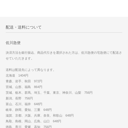
配送・送料について
佐川急便
決済方法を銀行振込、商品代引きを選択された方は、佐川急便の宅急便にて配送さ
せていただきます。
送料は配送先によって異なります。
北海道 1404円
青森、岩手、秋田 972円
宮城、山形、福島 864円
茨城、栃木、群馬、埼玉、千葉、東京、神奈川、山梨 756円
新潟、長野 756円
富山、石川、福井 648円
岐阜、静岡、愛知、三重 648円
滋賀、京都、大阪、兵庫、奈良、和歌山 648円
鳥取、島根、岡山、広島、山口 648円
徳島、香川、愛媛、高知 756円