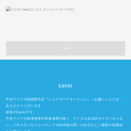
kanki
中央アジアの雑貨販売店『シルクロードキャラバン』へお越しいただき、
ありがとうございます。
店長のKankiです。
中央アジアの砂漠地帯や草原地帯の国々、ウイグル自治区やウズベキスタ
ン、パキスタンなどユーラシア大陸内地の国々のめずらしい雑貨や民藝品