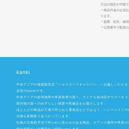
方法の指定が可能で
＊商品代金のお支払
ります。
＊盗難、紛失、破損
＊伝票番号で配達
kanki
中央アジアの雑貨販売店『シルクロードキャラバン』へお越しいただき
店長のKankiです。
中央アジアの砂漠地帯や草原地帯の国々、ウイグル自治区やウズベキス
陸内地の国々のめずらしい雑貨や民藝品をお届けします。
ほとんどの商品が工場で作られた量産品などではなく、ハンドメイドの
点物も多数取りあつかっています。
伝統の古典的手法で作られた温かみのある商品、オアシス都市や草原の
的なデザインの商品をご紹介いたします。