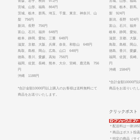
青森、岩手、秋田 972円
宮城、山形、福島 1
宮城、山形、福島 864円
茨城、栃木、群馬、
茨城、栃木、群馬、埼玉、千葉、東京、神奈川、山
梨 924円
梨 756円
新潟、長野 924円
新潟、長野 756円
富山、石川、福井 8
富山、石川、福井 648円
岐阜、静岡、愛知、
岐阜、静岡、愛知、三重 648円
滋賀、京都、大阪、
滋賀、京都、大阪、兵庫、奈良、和歌山 648円
鳥取、島根、岡山、
鳥取、島根、岡山、広島、山口 648円
徳島、香川、愛媛、
徳島、香川、愛媛、高知 756円
福岡、佐賀、長崎、
福岡、佐賀、長崎、熊本、大分、宮崎、鹿児島 756
円
円
沖縄 1584円
沖縄 1188円
*合計金額10000
*合計金額10000円以上購入のお客様は送料無料にて
商品をお送りいた
商品をお送りいたします。
クリックポスト
＊配送料は一律18
＊商品はポスト投函
＊特定の商品（サイ