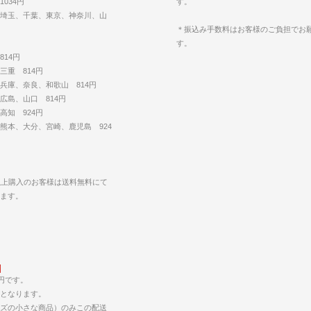
034円
す。
埼玉、千葉、東京、神奈川、山
＊振込み手数料はお客様のご負担でお
す。
14円
三重 814円
兵庫、奈良、和歌山 814円
広島、山口 814円
高知 924円
熊本、大分、宮崎、鹿児島 924
円以上購入のお客様は送料無料にて
します。
5円です。
となります。
ズの小さな商品）のみこの配送