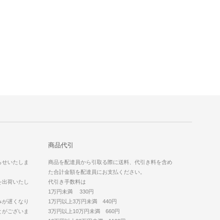
商品代引
らせいたしま
商品を配達員から引取る際に送料、代引き料を含め
た合計金額を配達員にお支払ください。
を出荷いたし
代引き手数料は
1万円未満 330円
みが遅くなり
1万円以上3万円未満 440円
とがございま
3万円以上10万円未満 660円