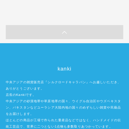
kanki
中央アジアの雑貨販売店『シルクロードキャラバン』へお越しいただき、
ありがとうございます。
店長のKankiです。
中央アジアの砂漠地帯や草原地帯の国々、ウイグル自治区やウズベキスタ
ン、パキスタンなどユーラシア大陸内地の国々のめずらしい雑貨や民藝品
をお届けします。
ほとんどの商品が工場で作られた量産品などではなく、ハンドメイドの伝
統工芸品で、世界に二つとない1点物も多数取りあつかっています。