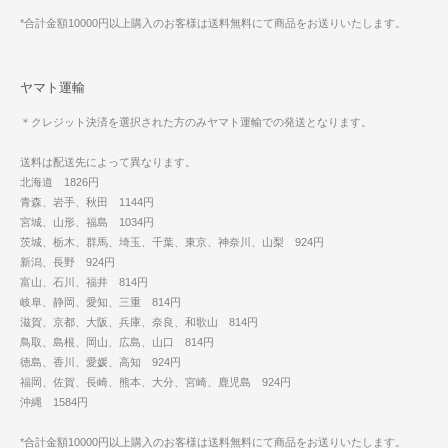
*合計金額10000円以上購入のお客様は送料無料にて商品をお送りいたします。
ヤマト運輸
＊クレジット決済を選択された方のみヤマト運輸での発送となります。
送料は配送先によって異なります。
北海道 1826円
青森、岩手、秋田 1144円
宮城、山形、福島 1034円
茨城、栃木、群馬、埼玉、千葉、東京、神奈川、山梨 924円
新潟、長野 924円
富山、石川、福井 814円
岐阜、静岡、愛知、三重 814円
滋賀、京都、大阪、兵庫、奈良、和歌山 814円
鳥取、島根、岡山、広島、山口 814円
徳島、香川、愛媛、高知 924円
福岡、佐賀、長崎、熊本、大分、宮崎、鹿児島 924円
沖縄 1584円
*合計金額10000円以上購入のお客様は送料無料にて商品をお送りいたします。