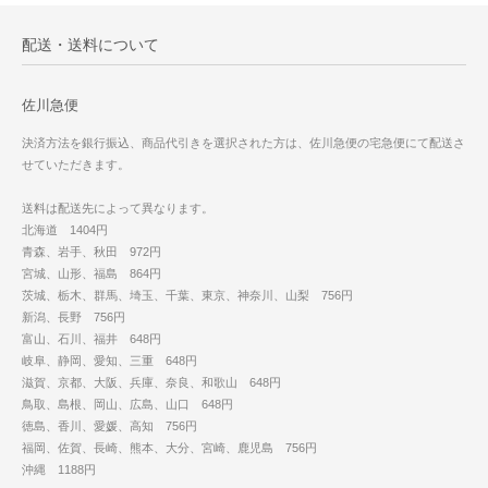
配送・送料について
佐川急便
決済方法を銀行振込、商品代引きを選択された方は、佐川急便の宅急便にて配送さ
せていただきます。
送料は配送先によって異なります。
北海道 1404円
青森、岩手、秋田 972円
宮城、山形、福島 864円
茨城、栃木、群馬、埼玉、千葉、東京、神奈川、山梨 756円
新潟、長野 756円
富山、石川、福井 648円
岐阜、静岡、愛知、三重 648円
滋賀、京都、大阪、兵庫、奈良、和歌山 648円
鳥取、島根、岡山、広島、山口 648円
徳島、香川、愛媛、高知 756円
福岡、佐賀、長崎、熊本、大分、宮崎、鹿児島 756円
沖縄 1188円