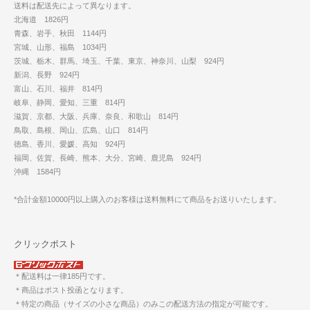
送料は配送先によって異なります。
北海道 1826円
青森、岩手、秋田 1144円
宮城、山形、福島 1034円
茨城、栃木、群馬、埼玉、千葉、東京、神奈川、山梨 924円
新潟、長野 924円
富山、石川、福井 814円
岐阜、静岡、愛知、三重 814円
滋賀、京都、大阪、兵庫、奈良、和歌山 814円
鳥取、島根、岡山、広島、山口 814円
徳島、香川、愛媛、高知 924円
福岡、佐賀、長崎、熊本、大分、宮崎、鹿児島 924円
沖縄 1584円
*合計金額10000円以上購入のお客様は送料無料にて商品をお送りいたします。
クリックポスト
＊配送料は一律185円です。
＊商品はポスト投函となります。
＊特定の商品（サイズの小さな商品）のみこの配送方法の指定が可能です。