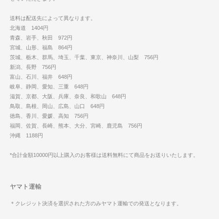
送料は配送先によって異なります。
北海道 1404円
青森、岩手、秋田 972円
宮城、山形、福島 864円
茨城、栃木、群馬、埼玉、千葉、東京、神奈川、山梨 756円
新潟、長野 756円
富山、石川、福井 648円
岐阜、静岡、愛知、三重 648円
滋賀、京都、大阪、兵庫、奈良、和歌山 648円
鳥取、島根、岡山、広島、山口 648円
徳島、香川、愛媛、高知 756円
福岡、佐賀、長崎、熊本、大分、宮崎、鹿児島 756円
沖縄 1188円
*合計金額10000円以上購入のお客様は送料無料にて商品をお送りいたします。
ヤマト運輸
＊クレジット決済を選択された方のみヤマト運輸での発送となります。