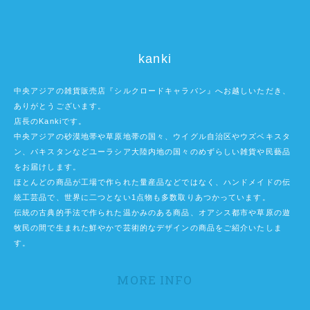
kanki
中央アジアの雑貨販売店『シルクロードキャラバン』へお越しいただき、
ありがとうございます。
店長のKankiです。
中央アジアの砂漠地帯や草原地帯の国々、ウイグル自治区やウズベキスタ
ン、パキスタンなどユーラシア大陸内地の国々のめずらしい雑貨や民藝品
をお届けします。
ほとんどの商品が工場で作られた量産品などではなく、ハンドメイドの伝
統工芸品で、世界に二つとない1点物も多数取りあつかっています。
伝統の古典的手法で作られた温かみのある商品、オアシス都市や草原の遊
牧民の間で生まれた鮮やかで芸術的なデザインの商品をご紹介いたしま
す。
MORE INFO