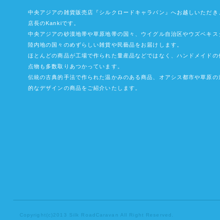
中央アジアの雑貨販売店『シルクロードキャラバン』へお越しいただき
店長のKankiです。
中央アジアの砂漠地帯や草原地帯の国々、ウイグル自治区やウズベキス
陸内地の国々のめずらしい雑貨や民藝品をお届けします。
ほとんどの商品が工場で作られた量産品などではなく、ハンドメイドの
点物も多数取りあつかっています。
伝統の古典的手法で作られた温かみのある商品、オアシス都市や草原の
的なデザインの商品をご紹介いたします。
Copyright(c)2013 Silk RoadCaravan All Right Reserved.