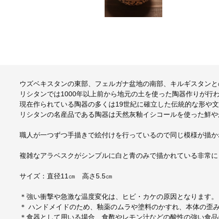
ウズベキスタンの東部、フェルガナ盆地の南部、キルギスタンと
リシタンでは1000年以上前から地元の土を使った陶器作りが行
現在作られている陶器の多くは19世紀に確立した伝統的な形や
リシタンの名産品である陶器は天然灰釉イシコールを使った鮮や
職人が一つずつ手描きで絵付けを行っているので同じ模様が描か
複雑なアラベスクがシンプルに白と青のみで描かれている非常に
サイズ：直径11㎝ 高さ5.5㎝
＊強い衝撃や急激な温度変化は、ヒビ・カケの原因となります。
＊ ハンドメイドのため、釉薬のムラや塗料のかすれ、本体の歪
＊⾷器として⽤いる場合、⾷酢やレモン汁などの酸性の強い⾷品