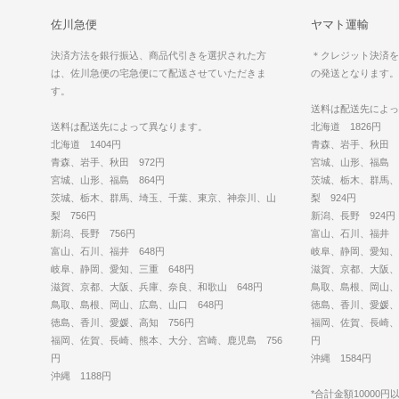
佐川急便
ヤマト運輸
決済方法を銀行振込、商品代引きを選択された方
＊クレジット決済を
は、佐川急便の宅急便にて配送させていただきま
の発送となります。
す。
送料は配送先によっ
送料は配送先によって異なります。
北海道 1826円
北海道 1404円
青森、岩手、秋田 1
青森、岩手、秋田 972円
宮城、山形、福島 1
宮城、山形、福島 864円
茨城、栃木、群馬、
茨城、栃木、群馬、埼玉、千葉、東京、神奈川、山
梨 924円
梨 756円
新潟、長野 924円
新潟、長野 756円
富山、石川、福井 8
富山、石川、福井 648円
岐阜、静岡、愛知、
岐阜、静岡、愛知、三重 648円
滋賀、京都、大阪、
滋賀、京都、大阪、兵庫、奈良、和歌山 648円
鳥取、島根、岡山、
鳥取、島根、岡山、広島、山口 648円
徳島、香川、愛媛、
徳島、香川、愛媛、高知 756円
福岡、佐賀、長崎、
福岡、佐賀、長崎、熊本、大分、宮崎、鹿児島 756
円
円
沖縄 1584円
沖縄 1188円
*合計金額10000