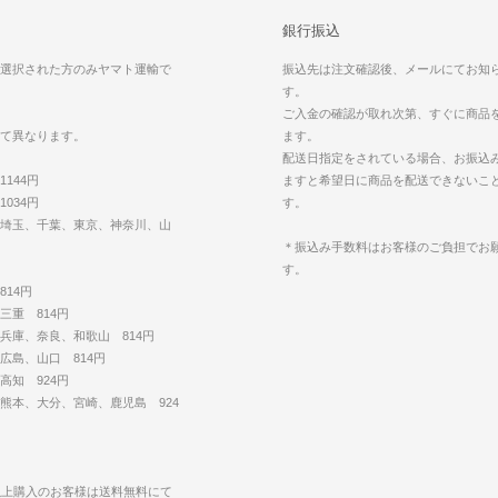
銀行振込
選択された方のみヤマト運輸で
振込先は注文確認後、メールにてお知
す。
ご入金の確認が取れ次第、すぐに商品
て異なります。
ます。
配送日指定をされている場合、お振込
144円
ますと希望日に商品を配送できないこ
034円
す。
埼玉、千葉、東京、神奈川、山
＊振込み手数料はお客様のご負担でお
す。
14円
三重 814円
兵庫、奈良、和歌山 814円
広島、山口 814円
高知 924円
熊本、大分、宮崎、鹿児島 924
円以上購入のお客様は送料無料にて