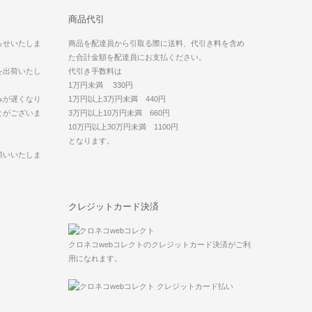
商品代引
らせいたしま
商品を配達員から引取る際に送料、代引き料を含め
た合計金額を配達員にお支払ください。
を出荷いたし
代引き手数料は
1万円未満 330円
みが遅くなり
1万円以上3万円未満 440円
とがございま
3万円以上10万円未満 660円
10万円以上30万円未満 1100円
となります。
願いいたしま
クレジットカード決済
クロネコwebコレクトのクレジットカード決済がご利
用になれます。