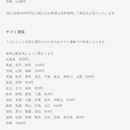
沖縄 1188円
*合計金額10000円以上購入のお客様は送料無料にて商品をお送りいたします。
ヤマト運輸
＊クレジット決済を選択された方のみヤマト運輸での発送となります。
送料は配送先によって異なります。
北海道 1826円
青森、岩手、秋田 1144円
宮城、山形、福島 1034円
茨城、栃木、群馬、埼玉、千葉、東京、神奈川、山梨 924円
新潟、長野 924円
富山、石川、福井 814円
岐阜、静岡、愛知、三重 814円
滋賀、京都、大阪、兵庫、奈良、和歌山 814円
鳥取、島根、岡山、広島、山口 814円
徳島、香川、愛媛、高知 924円
福岡、佐賀、長崎、熊本、大分、宮崎、鹿児島 924円
沖縄 1584円