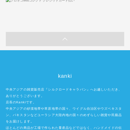
kanki
中央アジアの雑貨販売店『シルクロードキャラバン』へお越しいただき、
ありがとうございます。
店長のKankiです。
中央アジアの砂漠地帯や草原地帯の国々、ウイグル自治区やウズベキスタ
ン、パキスタンなどユーラシア大陸内地の国々のめずらしい雑貨や民藝品
をお届けします。
ほとんどの商品が工場で作られた量産品などではなく、ハンドメイドの伝