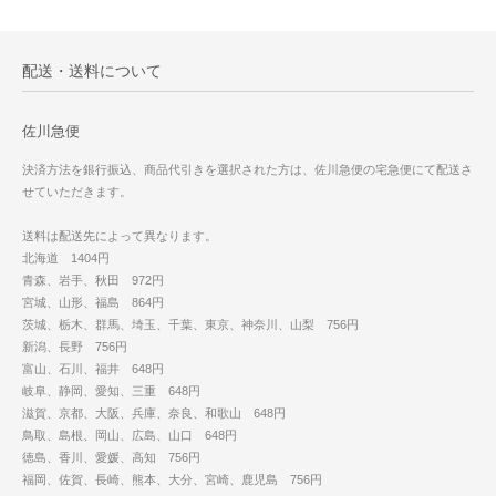
配送・送料について
佐川急便
決済方法を銀行振込、商品代引きを選択された方は、佐川急便の宅急便にて配送さ
せていただきます。
送料は配送先によって異なります。
北海道 1404円
青森、岩手、秋田 972円
宮城、山形、福島 864円
茨城、栃木、群馬、埼玉、千葉、東京、神奈川、山梨 756円
新潟、長野 756円
富山、石川、福井 648円
岐阜、静岡、愛知、三重 648円
滋賀、京都、大阪、兵庫、奈良、和歌山 648円
鳥取、島根、岡山、広島、山口 648円
徳島、香川、愛媛、高知 756円
福岡、佐賀、長崎、熊本、大分、宮崎、鹿児島 756円