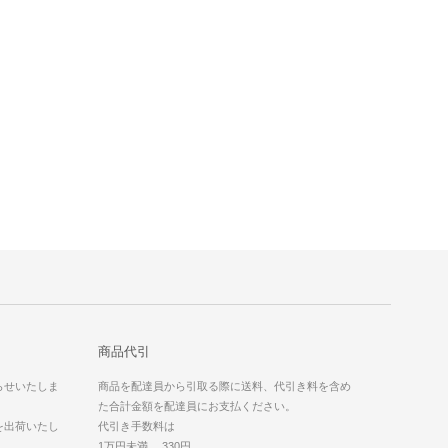
商品代引
らせいたしま
商品を配達員から引取る際に送料、代引き料を含め
た合計金額を配達員にお支払ください。
を出荷いたし
代引き手数料は
1万円未満 330円