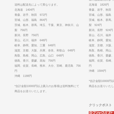
送料は配送先によって異なります。
北海道 1826円
北海道 1404円
青森、岩手、秋田 1
青森、岩手、秋田 972円
宮城、山形、福島 1
宮城、山形、福島 864円
茨城、栃木、群馬、
茨城、栃木、群馬、埼玉、千葉、東京、神奈川、山
梨 924円
梨 756円
新潟、長野 924円
新潟、長野 756円
富山、石川、福井 8
富山、石川、福井 648円
岐阜、静岡、愛知、
岐阜、静岡、愛知、三重 648円
滋賀、京都、大阪、
滋賀、京都、大阪、兵庫、奈良、和歌山 648円
鳥取、島根、岡山、
鳥取、島根、岡山、広島、山口 648円
徳島、香川、愛媛、
徳島、香川、愛媛、高知 756円
福岡、佐賀、長崎、
福岡、佐賀、長崎、熊本、大分、宮崎、鹿児島 756
円
円
沖縄 1584円
沖縄 1188円
*合計金額10000
*合計金額10000円以上購入のお客様は送料無料にて
商品をお送りいた
商品をお送りいたします。
クリックポスト