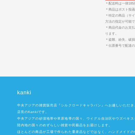
＊配送料は一律18
＊商品はポスト投函
＊特定の商品（サイ
方法の指定が可能で
＊商品代金のお支払
ります。
＊盗難、紛失、破損
＊伝票番号で配達
kanki
中央アジアの雑貨販売店『シルクロードキャラバン』へお越しいただき
店長のKankiです。
中央アジアの砂漠地帯や草原地帯の国々、ウイグル自治区やウズベキス
陸内地の国々のめずらしい雑貨や民藝品をお届けします。
ほとんどの商品が工場で作られた量産品などではなく、ハンドメイドの