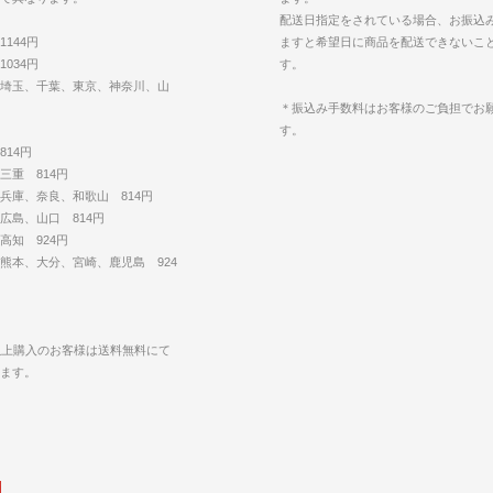
配送日指定をされている場合、お振込
144円
ますと希望日に商品を配送できないこ
034円
す。
埼玉、千葉、東京、神奈川、山
＊振込み手数料はお客様のご負担でお
す。
14円
三重 814円
兵庫、奈良、和歌山 814円
広島、山口 814円
高知 924円
熊本、大分、宮崎、鹿児島 924
円以上購入のお客様は送料無料にて
します。