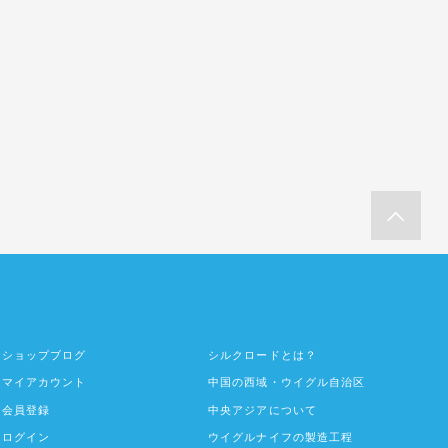
ショップブログ
シルクロードとは？
マイアカウント
中国の西域・ウイグル自治区
会員登録
中央アジアについて
ログイン
ウイグルナイフの製造工程