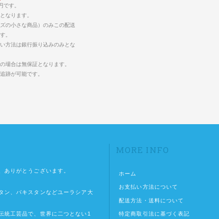
5円です。
となります。
ズの小さな商品）のみこの配送
す。
い方法は銀行振り込みのみとな
の場合は無保証となります。
の追跡が可能です。
MORE INFO
、ありがとうございます。
ホーム
お支払い方法について
タン、パキスタンなどユーラシア大
配送方法・送料について
特定商取引法に基づく表記
伝統工芸品で、世界に二つとない1