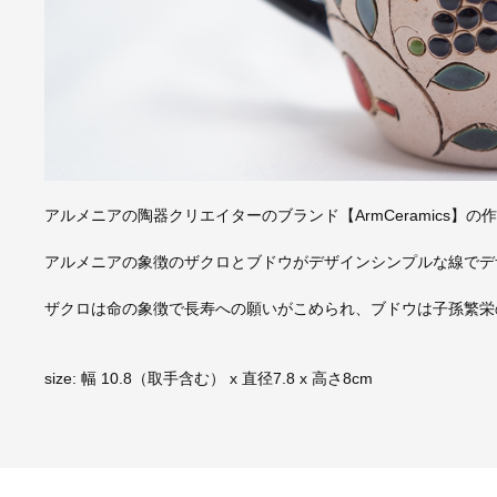
アルメニアの陶器クリエイターのブランド【ArmCeramics】の
アルメニアの象徴のザクロとブドウがデザインシンプルな線でデ
ザクロは命の象徴で長寿への願いがこめられ、ブドウは子孫繁栄
size: 幅 10.8（取手含む） x 直径7.8 x 高さ8cm