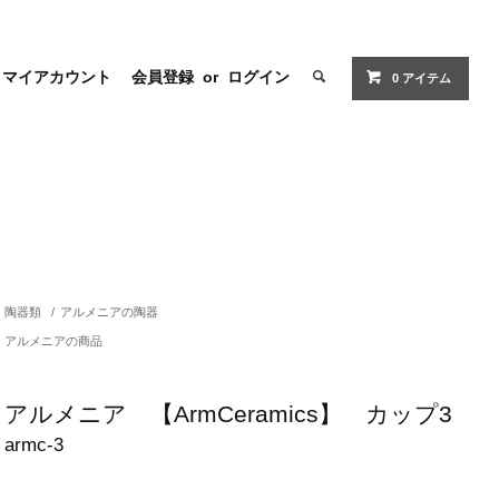
マイアカウント
会員登録
or
ログイン
0 アイテム
陶器類
/
アルメニアの陶器
アルメニアの商品
アルメニア 【ArmCeramics】 カップ3
armc-3