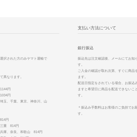
支払い方法について
銀行振込
選択された方のみヤマト運輸で
振込先は注文確認後、メールにてお知
す。
ご入金の確認が取れ次第、すぐに商品
て異なります。
ます。
配送日指定をされている場合、お振込
144円
ますと希望日に商品を配送できないこ
034円
す。
埼玉、千葉、東京、神奈川、山
＊振込み手数料はお客様のご負担でお
す。
14円
三重 814円
兵庫、奈良、和歌山 814円