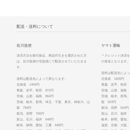
配送・送料について
佐川急便
ヤマト運輸
決済方法を銀行振込、商品代引きを選択された方
＊クレジット決済を
は、佐川急便の宅急便にて配送させていただきま
の発送となります。
す。
送料は配送先によっ
送料は配送先によって異なります。
北海道 1826円
北海道 1404円
青森、岩手、秋田 1
青森、岩手、秋田 972円
宮城、山形、福島 1
宮城、山形、福島 864円
茨城、栃木、群馬、
茨城、栃木、群馬、埼玉、千葉、東京、神奈川、山
梨 924円
梨 756円
新潟、長野 924円
新潟、長野 756円
富山、石川、福井 8
富山、石川、福井 648円
岐阜、静岡、愛知、
岐阜、静岡、愛知、三重 648円
滋賀、京都、大阪、