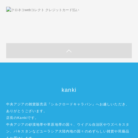
kanki
中央アジアの雑貨販売店『シルクロードキャラバン』へお越しいただき、
ありがとうございます。
店長のKankiです。
中央アジアの砂漠地帯や草原地帯の国々、ウイグル自治区やウズベキスタ
ン、パキスタンなどユーラシア大陸内地の国々のめずらしい雑貨や民藝品