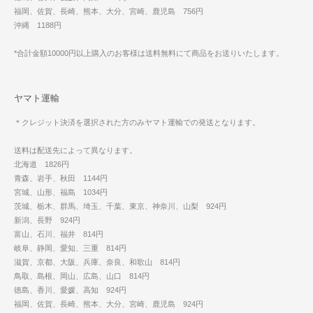
福岡、佐賀、長崎、熊本、大分、宮崎、鹿児島 756円
沖縄 1188円
*合計金額10000円以上購入のお客様は送料無料にて商品をお送りいたします。
ヤマト運輸
＊クレジット決済を選択された方のみヤマト運輸での発送となります。
送料は配送先によって異なります。
北海道 1826円
青森、岩手、秋田 1144円
宮城、山形、福島 1034円
茨城、栃木、群馬、埼玉、千葉、東京、神奈川、山梨 924円
新潟、長野 924円
富山、石川、福井 814円
岐阜、静岡、愛知、三重 814円
滋賀、京都、大阪、兵庫、奈良、和歌山 814円
鳥取、島根、岡山、広島、山口 814円
徳島、香川、愛媛、高知 924円
福岡、佐賀、長崎、熊本、大分、宮崎、鹿児島 924円