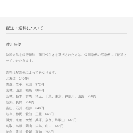
配送・送料について
佐川急便
決済方法を銀行振込、商品代引きを選択された方は、佐川急便の宅急便にて配送さ
せていただきます。
送料は配送先によって異なります。
北海道 1404円
青森、岩手、秋田 972円
宮城、山形、福島 864円
茨城、栃木、群馬、埼玉、千葉、東京、神奈川、山梨 756円
新潟、長野 756円
富山、石川、福井 648円
岐阜、静岡、愛知、三重 648円
滋賀、京都、大阪、兵庫、奈良、和歌山 648円
鳥取、島根、岡山、広島、山口 648円
徳島、香川、愛媛、高知 756円