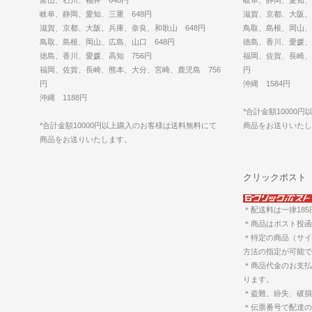
岐阜、静岡、愛知、三重 648円
滋賀、京都、大阪、
滋賀、京都、大阪、兵庫、奈良、和歌山 648円
鳥取、島根、岡山、
鳥取、島根、岡山、広島、山口 648円
徳島、香川、愛媛、
徳島、香川、愛媛、高知 756円
福岡、佐賀、長崎、
福岡、佐賀、長崎、熊本、大分、宮崎、鹿児島 756
円
円
沖縄 1584円
沖縄 1188円
*合計金額10000
*合計金額10000円以上購入のお客様は送料無料にて
商品をお送りいた
商品をお送りいたします。
クリックポスト
＊配送料は一律18
＊商品はポスト投函
＊特定の商品（サイ
方法の指定が可能で
＊商品代金のお支払
ります。
＊盗難、紛失、破損
＊伝票番号で配達