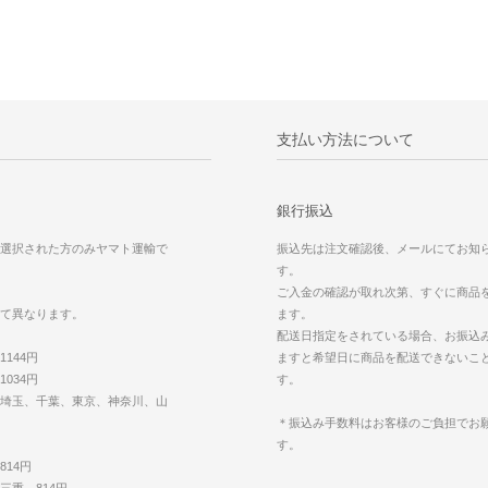
支払い方法について
銀行振込
選択された方のみヤマト運輸で
振込先は注文確認後、メールにてお知
す。
ご入金の確認が取れ次第、すぐに商品
て異なります。
ます。
配送日指定をされている場合、お振込
144円
ますと希望日に商品を配送できないこ
034円
す。
埼玉、千葉、東京、神奈川、山
＊振込み手数料はお客様のご負担でお
す。
14円
三重 814円