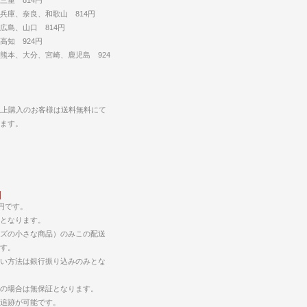
兵庫、奈良、和歌山 814円
広島、山口 814円
高知 924円
熊本、大分、宮崎、鹿児島 924
円以上購入のお客様は送料無料にて
します。
5円です。
となります。
ズの小さな商品）のみこの配送
す。
い方法は銀行振り込みのみとな
の場合は無保証となります。
の追跡が可能です。