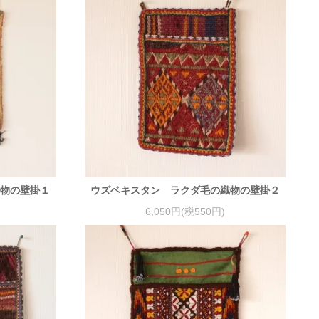
織物の壁掛１
ウズベキスタン ラクダ毛の織物の壁掛２
6,050円(税550円)