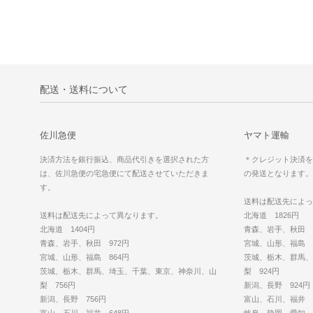
配送・送料について
佐川急便
ヤマト運輸
決済方法を銀行振込、商品代引きを選択された方
＊クレジット決済を
は、佐川急便の宅急便にて配送させていただきま
の発送となります。
す。
送料は配送先によっ
送料は配送先によって異なります。
北海道 1826円
北海道 1404円
青森、岩手、秋田 1
青森、岩手、秋田 972円
宮城、山形、福島 1
宮城、山形、福島 864円
茨城、栃木、群馬、
茨城、栃木、群馬、埼玉、千葉、東京、神奈川、山
梨 924円
梨 756円
新潟、長野 924円
新潟、長野 756円
富山、石川、福井 8
富山、石川、福井 648円
岐阜、静岡、愛知、