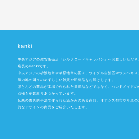
kanki
中央アジアの雑貨販売店『シルクロードキャラバン』へお越しいただき
店長のKankiです。
中央アジアの砂漠地帯や草原地帯の国々、ウイグル自治区やウズベキス
陸内地の国々のめずらしい雑貨や民藝品をお届けします。
ほとんどの商品が工場で作られた量産品などではなく、ハンドメイドの
点物も多数取りあつかっています。
伝統の古典的手法で作られた温かみのある商品、オアシス都市や草原の
的なデザインの商品をご紹介いたします。