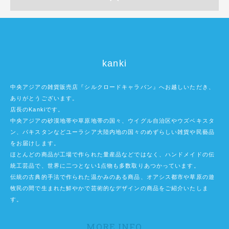
kanki
中央アジアの雑貨販売店『シルクロードキャラバン』へお越しいただき、
ありがとうございます。
店長のKankiです。
中央アジアの砂漠地帯や草原地帯の国々、ウイグル自治区やウズベキスタ
ン、パキスタンなどユーラシア大陸内地の国々のめずらしい雑貨や民藝品
をお届けします。
ほとんどの商品が工場で作られた量産品などではなく、ハンドメイドの伝
統工芸品で、世界に二つとない1点物も多数取りあつかっています。
伝統の古典的手法で作られた温かみのある商品、オアシス都市や草原の遊
牧民の間で生まれた鮮やかで芸術的なデザインの商品をご紹介いたしま
す。
MORE INFO