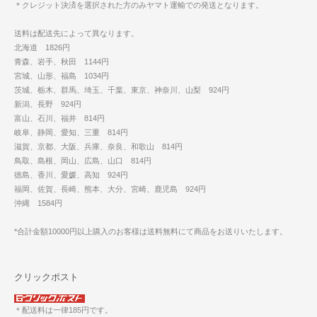
＊クレジット決済を選択された方のみヤマト運輸での発送となります。
送料は配送先によって異なります。
北海道 1826円
青森、岩手、秋田 1144円
宮城、山形、福島 1034円
茨城、栃木、群馬、埼玉、千葉、東京、神奈川、山梨 924円
新潟、長野 924円
富山、石川、福井 814円
岐阜、静岡、愛知、三重 814円
滋賀、京都、大阪、兵庫、奈良、和歌山 814円
鳥取、島根、岡山、広島、山口 814円
徳島、香川、愛媛、高知 924円
福岡、佐賀、長崎、熊本、大分、宮崎、鹿児島 924円
沖縄 1584円
*合計金額10000円以上購入のお客様は送料無料にて商品をお送りいたします。
クリックポスト
＊配送料は一律185円です。