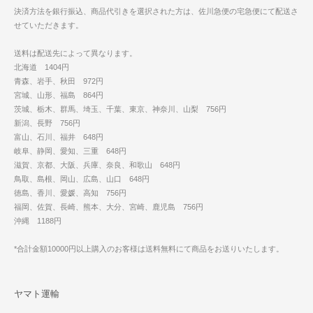
決済方法を銀行振込、商品代引きを選択された方は、佐川急便の宅急便にて配送さ
せていただきます。
送料は配送先によって異なります。
北海道 1404円
青森、岩手、秋田 972円
宮城、山形、福島 864円
茨城、栃木、群馬、埼玉、千葉、東京、神奈川、山梨 756円
新潟、長野 756円
富山、石川、福井 648円
岐阜、静岡、愛知、三重 648円
滋賀、京都、大阪、兵庫、奈良、和歌山 648円
鳥取、島根、岡山、広島、山口 648円
徳島、香川、愛媛、高知 756円
福岡、佐賀、長崎、熊本、大分、宮崎、鹿児島 756円
沖縄 1188円
*合計金額10000円以上購入のお客様は送料無料にて商品をお送りいたします。
ヤマト運輸